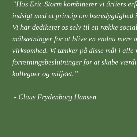
TILBEHØR TIL
Rør- og kabelgennemføringer
PE-Pos
”Hos Eric Storm kombinerer vi årtiers erf
INDPAKNING
PE-sæk
indsigt med et princip om bæredygtighed i 
Strækfilmmaskiner
Vi har dedikeret os selv til en række soci
RADON
PAKK
Krympepistol
målsætninger for at blive en endnu mere 
Strammedrill
Radonspærre
Pakkefo
virksomhed. Vi tænker på disse mål i alle 
Kantbeskytter
Fulddækkende
forretningsbeslutninger for at skabe værdi
Sprøjtedampspærre
Radon klæber
kollegaer og miljøet.”
Radon tape
PAKKEFOLIE
- Claus Frydenborg Hansen
Pakkefolie