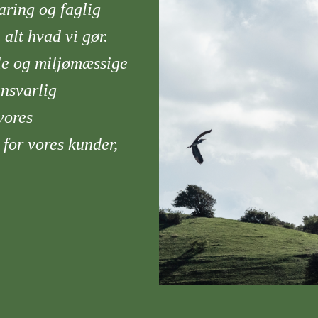
e
Krympefolie
aring og faglig
ke
alt hvad vi gør.
ale og miljømæssige
EFOLIE
ASBEST
ansvarlig
lie
Advarselstape "Asbest"
vores
Affaldssæk Gul
 for vores kunder,
LDPE-folie Gultonet
Big Bag "Asbest"