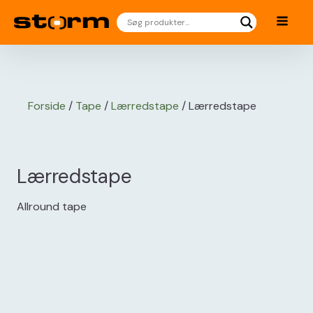
Vare
DB
Produkt
Pakning
nr.
nr
Forside
/
Tape
/
Lærredstape
/
Lærredstape
Lærredstape
Allround tape