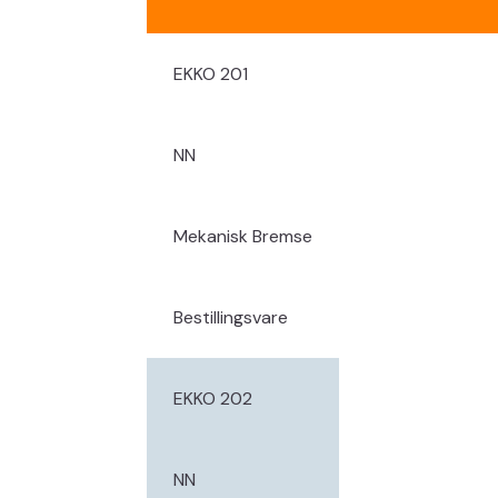
EKKO 201
NN
Mekanisk Bremse
Bestillingsvare
EKKO 202
NN