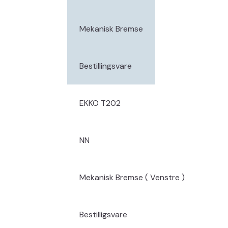
Mekanisk Bremse
Bestillingsvare
EKKO T202
NN
Mekanisk Bremse ( Venstre )
Bestilligsvare