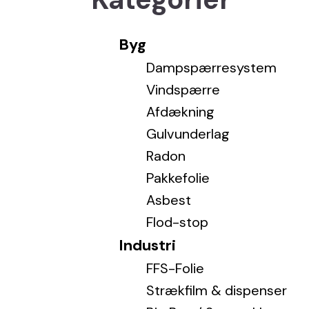
TILBEHØR TIL
Rør- og kabelgennemføringer
PE-Pos
INDPAKNING
PE-sæk
Byg
Strækfilmmaskiner
Dampspærresystem
RADON
PAKK
Krympepistol
Vindspærre
Strammedrill
Radonspærre
Pakkefo
Afdækning
Kantbeskytter
Fulddækkende
Gulvunderlag
Sprøjtedampspærre
Radon
Radon klæber
Pakkefolie
Radon tape
Asbest
PAKKEFOLIE
Flod-stop
Pakkefolie
Industri
FFS-Folie
Strækfilm & dispenser