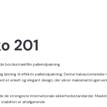
o 201
e bordsstrækfilm palleindpakning
g løsning til effektiv palleindpakning. Denne halvautomatisk
d et enkelt og elegant design, der sikrer maksimal brugervenl
e de strengeste internationale sikkerhedsstandarder. Maskinen
 stabilitet er altafgørende.