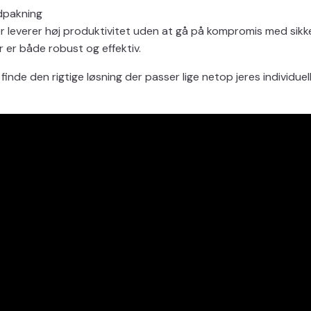
indpakning
leverer høj produktivitet uden at gå på kompromis med sikkerh
r er både robust og effektiv.
finde den rigtige løsning der passer lige netop jeres individu