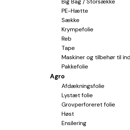
Big Bag / Storsække
PE-Hætte
Sække
Krympefolie
Reb
Tape
Maskiner og tilbehør til i
Pakkefolie
Agro
Afdækningsfolie
Lystæt folie
Grovperforeret folie
Høst
Ensilering